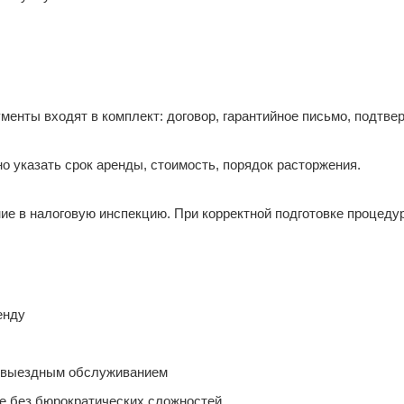
ументы входят в комплект: договор, гарантийное письмо, подтв
 указать срок аренды, стоимость, порядок расторжения.
е в налоговую инспекцию. При корректной подготовке процедур
енду
и выездным обслуживанием
е без бюрократических сложностей