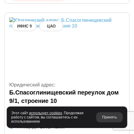
ИФНС 9
ЦАО
Юридический адрес:
Б.Спасоглинищевский переулок дом
9/1, строение 10
Этот сайт
использует cookies
. Продолжая
Метро:
Китай-Город
работу с сайтом, вы соглашаетесь с их
Принять
использованием
Площадь:
259,5 кв.м.