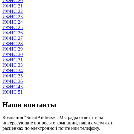
ИФНС 20
ИФНС 21
ИФНС 22
ИФНС 23
ИФНС 24
ИФНС 25
ИФНС 26
ИФНС 27
ИФНС 28
ИФНС 29
ИФНС 30
ИФНС 31
ИФНС 33
ИФНС 34
ИФНС 35
ИФНС 36
ИФНС 43
ИФНС 51
Наши контакты
Компания "SmartAddress» - Мы рады ответить на
интересующие вопросы о компании, наших услугах и
расценках по электронной почте или телефону.